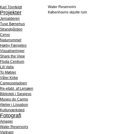
Water Reservoirs
Karl Törnfeldt
Projekter
Københavns skjulte rum
Jernalderen
Tuse Børnehus
Strandgården
Cervo
Naturrummet
Hørby Færgekro
Visualiseringer
Share the View
Floda Centrum
Lill Valla
To Møbler
Våler Kirke
Campuspladsen
Re-etabl. af Lersøen
Bibliotek i Sarajevo
Museu do Carmo
Atelier i Lissabon
Kulturværksted
Fotografi
Amager
Water Reservoirs
Vietnam